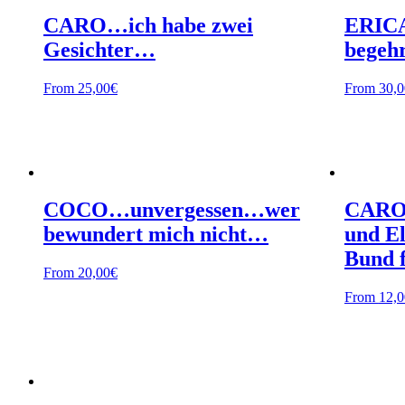
CARO…ich habe zwei
ERICA
Gesichter…
begeh
From
25,00
€
From
30,0
COCO…unvergessen…wer
CAROL
bewundert mich nicht…
und El
Bund 
From
20,00
€
From
12,0