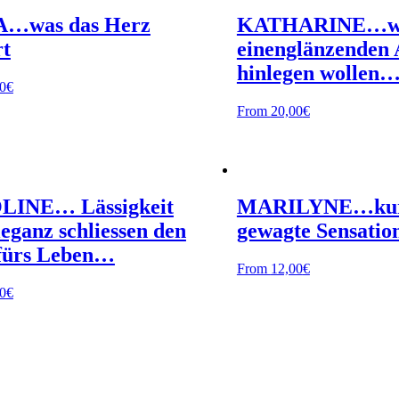
…was das Herz
KATHARINE…we
rt
einenglänzenden A
hinlegen wollen
0
€
From
20,00
€
INE… Lässigkeit
MARILYNE…kur
eganz schliessen den
gewagte Sensati
fürs Leben…
From
12,00
€
0
€