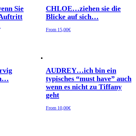
nn Sie
CHLOE…ziehen sie die
uftritt
Blicke auf sich…
…
From
15,00
€
vig
AUDREY…ich bin ein
on…
typisches “must have” auch
wenn es nicht zu Tiffany
geht
From
10,00
€