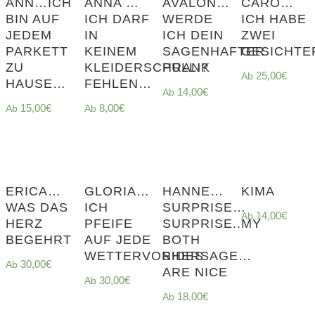
ANN…ICH
ANNA …
AVALON…
CARO…
BIN AUF
ICH DARF
WERDE
ICH HABE
JEDEM
IN
ICH DEIN
ZWEI
PARKETT
KEINEM
SAGENHAFTER
GESICHT
ZU
KLEIDERSCHRANK
PULLI?
25,00
€
HAUSE…
FEHLEN…
14,00
€
15,00
€
8,00
€
ERICA…
GLORIA…
HANNE…
KIMA
WAS DAS
ICH
SURPRISE…
14,00
€
HERZ
PFEIFE
SURPRISE..MY
BEGEHRT
AUF JEDE
BOTH
WETTERVORHERSAGE…
SIDES
30,00
€
ARE NICE
30,00
€
18,00
€