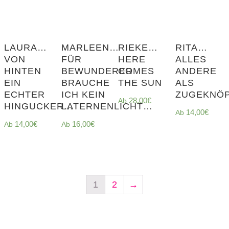
LAURA…
MARLEEN…
RIEKE…
RITA…
VON
FÜR
HERE
ALLES
HINTEN
BEWUNDERER
COMES
ANDERE
EIN
BRAUCHE
THE SUN
ALS
ECHTER
ICH KEIN
ZUGEKNÖ
28,00
€
HINGUCKER…
LATERNENLICHT…
14,00
€
14,00
€
16,00
€
1
2
→