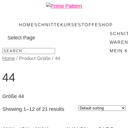
HOME
SCHNITTE
KURSE
STOFFE
SHOP
SCHNI
Select Page
WARE
MEIN 
Home
/ Product Größe / 44
44
Größe 44
Showing 1–12 of 21 results