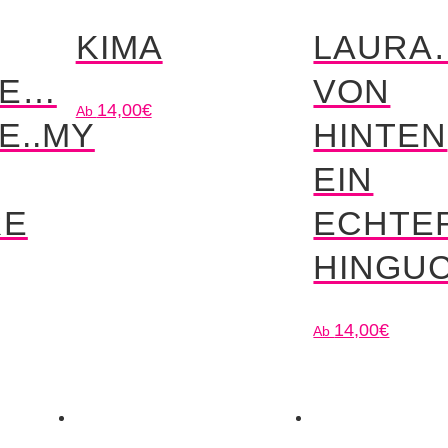
KIMA
LAURA
SE…
VON
14,00
€
E..MY
HINTEN
EIN
RE
ECHTE
HINGU
14,00
€