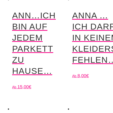
ANN…ICH
ANNA …
BIN AUF
ICH DAR
JEDEM
IN KEIN
PARKETT
KLEIDE
ZU
FEHLEN
HAUSE…
8,00
€
15,00
€