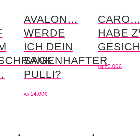
AVALON…
CARO…
F
WERDE
HABE Z
EM
ICH DEIN
GESIC
RSCHRANK
SAGENHAFTER
25,00
€
…
PULLI?
14,00
€