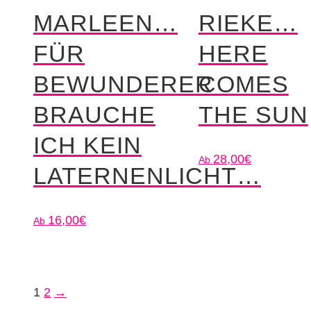
MARLEEN…
RIEKE…
FÜR
HERE
BEWUNDERER
COMES
BRAUCHE
THE SUN
ICH KEIN
28,00
€
LATERNENLICHT…
16,00
€
1
2
→