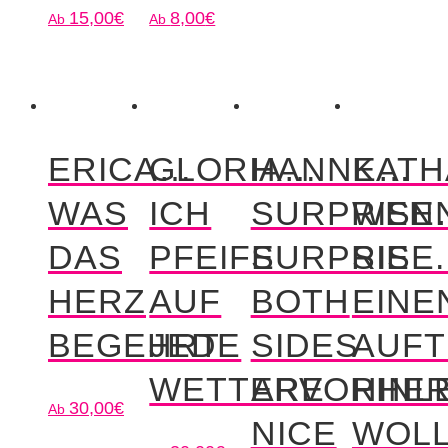
15,00
€
8,00
€
ERICA…
GLORIA…
HANNE…
KATH
WAS
ICH
SURPRISE
WEN
DAS
PFEIFE
SURPRISE.
SIE
HERZ
AUF
BOTH
EINE
BEGEHRT
JEDE
SIDES
AUFT
WETTERVORHE
ARE
HINL
30,00
€
NICE
WOL