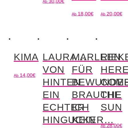
30,00
€
18,00
€
20,00
€
KIMA
LAURA…
MARLEEN
RIEK
VON
FÜR
HER
14,00
€
HINTEN
BEWUNDE
COM
EIN
BRAUCHE
THE
ECHTER
ICH
SUN
HINGUCKER…
KEIN
28,00
€