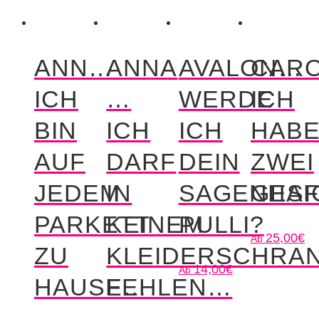
ANN…
ANNA
AVALON…
CAR
ICH
…
WERDE
ICH
BIN
ICH
ICH
HAB
AUF
DARF
DEIN
ZWEI
JEDEM
IN
SAGENHAF
GES
PARKETT
KEINEM
PULLI?
25,00
€
ZU
KLEIDERSCHRA
14,00
€
HAUSE…
FEHLEN…