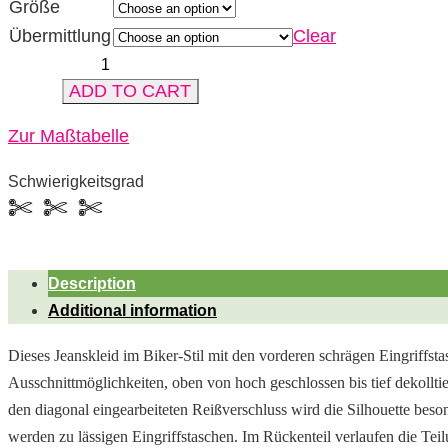
Größe
Übermittlung
Clear
PATTY…
sex
ADD TO CART
and
Zur Maßtabelle
drugs
and
Schwierigkeitsgrad
rock`n
1
2
3
roll…
quantity
Description
Additional information
Dieses Jeanskleid im Biker-Stil mit den vorderen schrägen Eingriffs
Ausschnittmöglichkeiten, oben von hoch geschlossen
bis tief dekollt
den diagonal eingearbeiteten Reißverschluss wird die Silhouette bes
werden zu lässigen
Eingriffstaschen. Im Rückenteil verlaufen die Teil