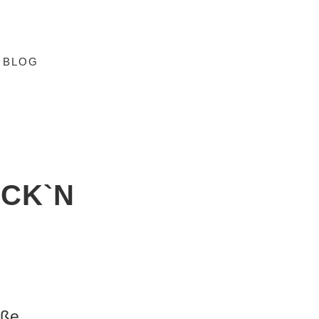
BLOG
OCK`N
öße