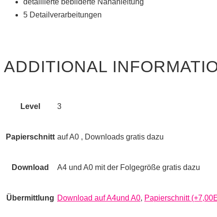
detaillierte bebilderte Nähanleitung
5 Detailverarbeitungen
ADDITIONAL INFORMATI
Level
3
Papierschnitt
auf A0 , Downloads gratis dazu
Download
A4 und A0 mit der Folgegröße gratis dazu
Übermittlung
Download auf A4und A0
,
Papierschnitt (+7,0