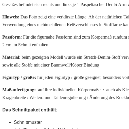
Gesäßes befindet sich rechts und links je 1 Paspeltasche. Der ¾ Arm
Hinweis:
Das Foto zeigt eine verkürzte Länge. Ab der natürlichen Ta
Verwendung eines nichtmetallenen Reißverschlusses in Stofffarbe ka
Passform:
Für die figurnahe Passform sind zum Körpermaß rundum für 
2 cm im Schnitt enthalten.
Material:
beim gezeigten Modell wurde ein Stretch-Denim-Stoff ve
sowie alle Stoffe mit
einer Baumwoll/Köper Bindung
Figurtyp /-größe:
für jeden Figurtyp /-größe geeignet, besonders vor
Maßanfertigung:
auf ihre individuellen Körpermaße /
auch als Kl
Kragenbreite / Weiten- und Taillenregulierung / Änderung des Rockber
Das Schnittpaket enthält:
Schnittmuster