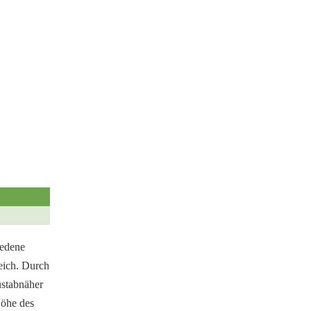
iedene
eich. Durch
ustabnäher
öhe des