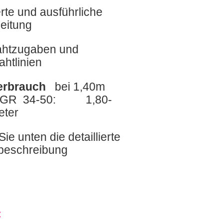
rte und ausführliche
eitung
Nahtzugaben und
htlinien
verbrauch
bei 1,40m
e GR 34-50: 1,80-
eter
ie unten die detaillierte
beschreibung
€