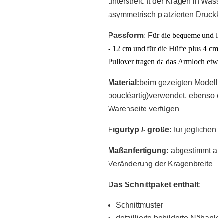
unterstreicht der Kragen in Was
asymmetrisch platzierten Druc
Passform:
F
ür die bequeme
und l
- 12
cm
und
für die
Hüfte
plus
4
cm 
Pullover tragen da das Armloch etwa
Material:
beim gezeigten Modell 
boucléartig)verwendet, ebenso e
Warenseite verfügen
Figurtyp /-
größe
:
für jeglichen
Maßanfertigung:
abgestimmt au
Veränderung der Kragenbreite
Das Schnittpaket enthält:
Schnittmuster
detaillierte bebilderte Nähanl