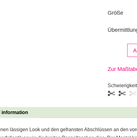
Größe
Übermittlun
A
Zur Maßtabe
Schwierigkei
1
2
3
 information
einen lässigen Look und den gefransten Abschlüssen an den vor