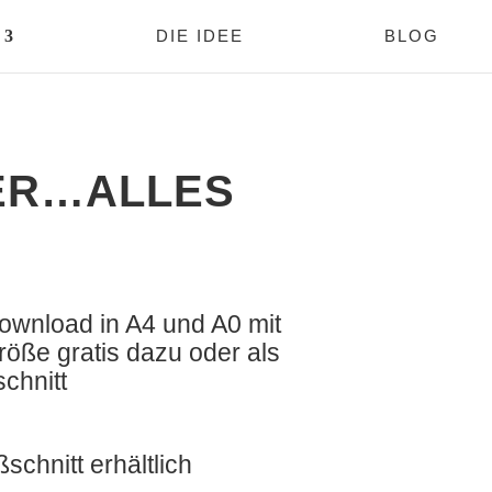
DIE IDEE
BLOG
ER…ALLES
wnload in A4 und A0 mit
röße gratis dazu oder als
chnitt
schnitt erhältlich