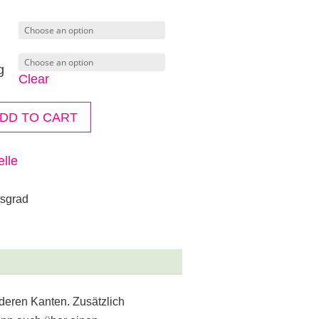
g
Clear
DD TO CART
lle
tsgrad
deren Kanten. Zusätzlich