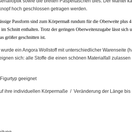
serfalloptik sowie die breiten Paspeltaschen dies. Der Mantel 
kknopf hoch geschlossen getragen werden.
ässige
Passform
sind zum Körpermaß rundum
für die Oberweite
plus
4
im Schnitt
enthalten
.
Trotz der geringen Oberweitenzugabe lässt sich 
s größer geschnitten ist.
wurde ein Angora Wollstoff mit unterschiedlicher Warenseite (h
ignen sich: alle Stoffe die einen schönen Materialfall zulassen
 Figurtyp geeignet
f ihre individuellen Körpermaße / Veränderung der Länge bis
eitung