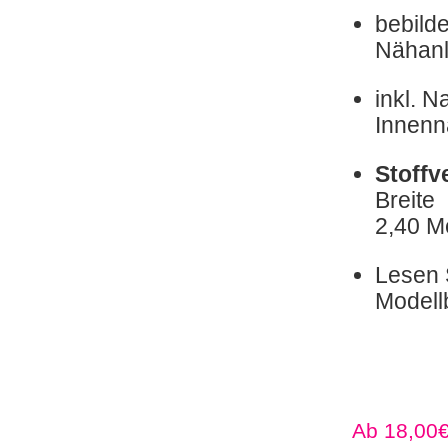
bebilde
Nähanl
inkl. 
Innenna
Stoff
Breit
2,40 M
Lesen S
Modell
18,00